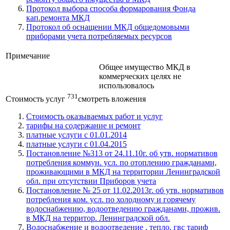
Протокол выбора способа формарования Фонда
кап.ремонта МКД
Протокол об оснащении МКД общедомовыми
приборами учета потребляемых ресурсов
Примечание
Общее имущество МКД в
коммерческих целях не
использовалось
731
Стоимость услуг
смотреть вложения
Стоимость оказываемых работ и услуг
тарифы на содержание и ремонт
платные услуги с 01.01.2014
платные услуги с 01.04.2015
Постановление №313 от 24.11.10г. об утв. нормативов
потребления коммун. усл. по отоплению гражданами,
проживающими в МКД на территории Ленинградской
обл. при отсутствии Приборов учета
Постановление № 25 от 11.02.2013г. об утв. нормативов
потребления ком. усл. по холодному и горячему
водоснабжению, водоотведению гражданами, прожив.
в МКД на территор. Ленинградской обл.
Водоснабжение и водоотведение , тепло, гвс тариф