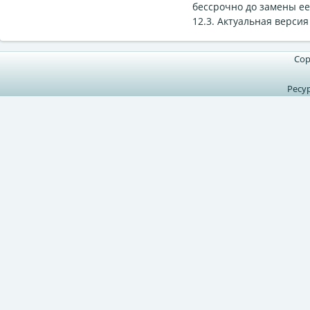
бессрочно до замены ее
12.3. Актуальная верси
Cop
Ресу