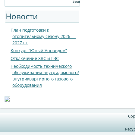
Новости
План подготовки к
отопительному сезону 2026 —
2027 г.г
Конкурс “Юный Управдом”
Отключение ХВС и ГВС
Необходимость технического
обслуживания внутридомового/
внутриквартирного газового
оборудования
Cop
Ресу