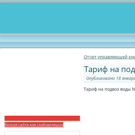
Отчет управляющей ком
Тариф на по
Опубликовано
18 января
Тариф на подвоз воды №
Версия сайта для слабовидящих