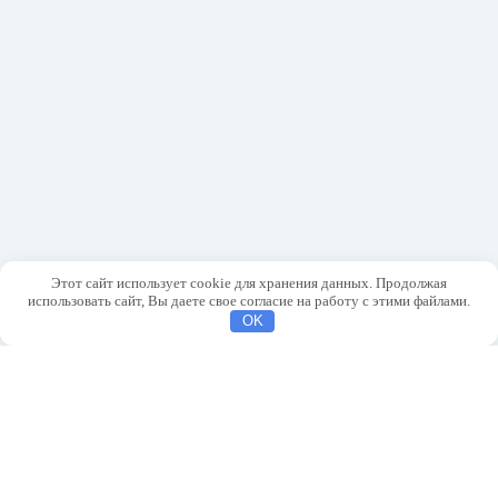
Этот сайт использует cookie для хранения данных. Продолжая
использовать сайт, Вы даете свое согласие на работу с этими файлами.
OK
МЕНЮ:
Главная
Подключение к сетям
Нормативно-правовые акты
Подключение к системе теплоснабжения
Принятые тарифные решения